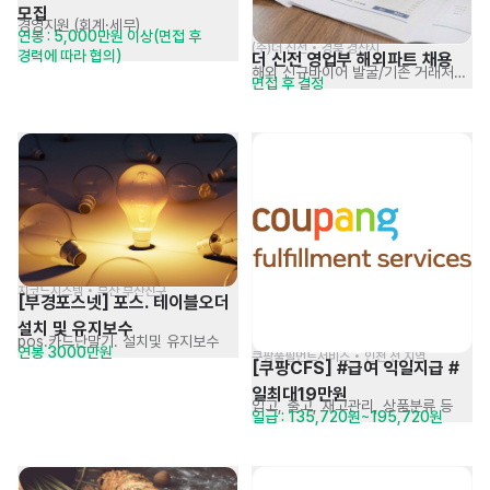
모집
경영지원 (회계·세무)
연봉 : 5,000만원 이상(면접 후 
(주)더 신전 • 경북 경산시
경력에 따라 협의)
더 신전 영업부 해외파트 채용
해외 신규바이어 발굴/기존 거래처관리
면접 후 결정
지코드시스템 • 부산 부산진구
[부경포스넷] 포스. 테이블오더 
설치 및 유지보수
pos.카드단말기. 설치및 유지보수
연봉 3000만원
쿠팡풀필먼트서비스 • 인천 전 지역
[쿠팡CFS] #급여 익일지급 #
일최대19만원
입고, 출고, 재고관리, 상품분류 등
일급 : 135,720원~195,720원