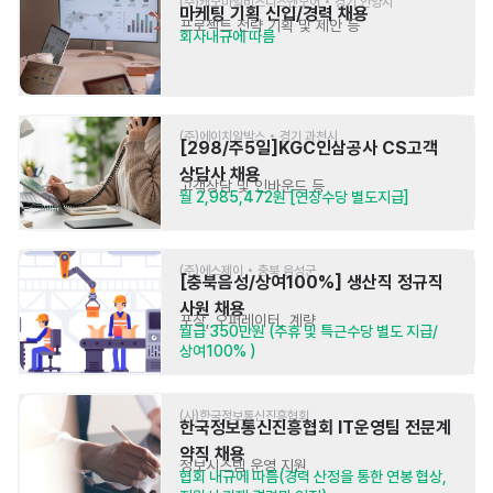
(주)캐모마일비즈니스앤모어 • 경기 안양시
마케팅 기획 신입/경력 채용
프로젝트 전략 기획 및 제안 등
회사내규에 따름
(주)에이치알박스 • 경기 과천시
[298/주5일]KGC인삼공사 CS고객 
상담사 채용
고객상담 및 인바운드 등
월 2,985,472원 [연장수당 별도지급]
(주)에스제이 • 충북 음성군
[충북음성/상여100%] 생산직 정규직 
사원 채용
포장, 오퍼레이터, 계량
월급 350만원 (주휴 및 특근수당 별도 지급/ 
상여100% )
(사)한국정보통신진흥협회
한국정보통신진흥협회 IT운영팀 전문계
약직 채용
정보시스템 운영 지원
협회 내규에 따름(경력 산정을 통한 연봉 협상, 