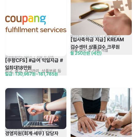
페이머스스튜디오(주) • 서울 송파구
[입사축하금 지급] KREAM 
검수센터 상품검수 크루원
정품 검수 및 가품 식별
월 250만원 (세전)
쿠팡풀필먼트서비스 • 서울 전 지역
[쿠팡CFS] #급여 익일지급 #
일최대18만원
입고, 출고, 재고관리, 상품분류 등
일급 : 130,967원~181,785원
해들녘영농조합법인 • 전북 고창군
경영지원(회계·세무) 담당자 