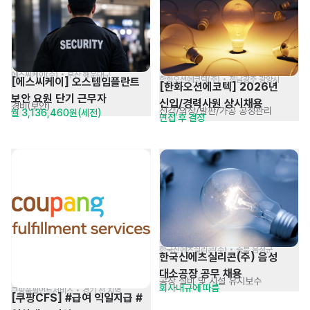
에스씨케이(주) • 부산 해운대구
한화오션에코텍(주) • 전남광주 광양시
[에스씨케이] 오스템임플란트 
[한화오션에코텍] 2026년 
보안 요원 단기 근무자
신입/경력사원 상시채용
경비(보안)
선각/의장/발판/가공 공정관리
월 3,136,460원(세전)
면접 후 결정
한국신에츠실리콘(주) • 충북 음성군
한국신에츠실리콘(주) 음성 
대소공장 공무 채용
공장 설비 및 시설 유지보수
회사내규에 따름
쿠팡풀필먼트서비스 • 경기 전 지역
[쿠팡CFS] #급여 익일지급 #