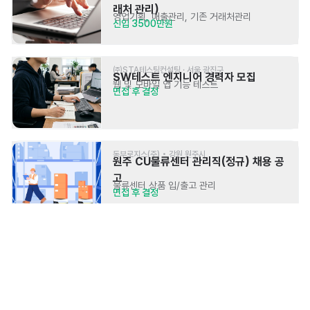
래처 관리)
영업기획, 매출관리, 기존 거래처관리
신입 3500만원
㈜STA테스팅컨설팅 · 서울 광진구
SW테스트 엔지니어 경력자 모집
웹 및 모바일 앱 기능 테스트
면접 후 결정
동부로지스(주) • 강원 원주시
원주 CU물류센터 관리직(정규) 채용 공
고
물류센터 상품 입/출고 관리
면접 후 결정
(주)베스트이노베이션 • 서울 강남구,충남 아산시
국내사업본부 영상제작자 채용
광고 영상 기획 및 제작
면접 후 결정 (역량에 맞는 급여 조건 충족) 