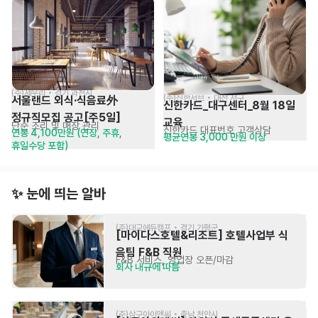
(주)세우리 • 경기 과천시
(주)신한서브 • 대전 서구
서울랜드 외식·식음료外 
신한카드_대구센터_8월 18일 
정규직모집 공고[주5일]
교육
단순 조리 및 매장 관리
신한카드 대표번호 고객상담
연봉 4,100만원 (연장, 주휴, 
평균연봉 3,000 만원 이상
휴일수당 포함)
✨ 눈에 띄는 알바
(주)대교에듀캠프 • 경기 가평군
[마이다스호텔&리조트] 호텔사업부 식
음팀 F&B 직원
F&B 서비스, 영업장 오픈/마감
회사 내규에 따름
(주)삼구아이앤씨 • 충남 천안시