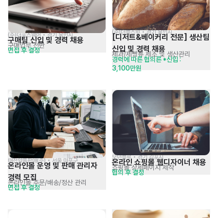
(주)더블스윗 • 경기 용인시
(주)더포스웨어 • 경기 용인시
[디저트&베이커리 전문] 생산팀 
구매팀 신입 및 경력 채용
구매업무 전반
신입 및 경력 채용
면접 후 결정
제과/제빵류 제조 및 생산관리
경력에 따른 협의른 *신입 : 
3,100만원
모던블루 • 경기 김포시
태전약품판매(주) • 서울 마포구
온라인 쇼핑몰 웹디자이너 채용
온라인몰 운영 및 판매 관리자 
쇼핑몰 상세페이지 제작
협의 후 결정
경력 모집
온라인몰 주문/배송/정산 관리
면접 후 결정