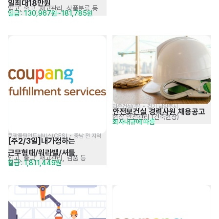
일최대18만원
입고, 출고, 재고관리, 상품분류 등
일급 : 130,967원~181,785원
라온건설(주) • 경기 남양주시
안전보건실 경력사원 채용공고
현장 안전관리 (건축현장)
회사내규에 따름
쿠팡풀필먼트서비스(CFS) • 충남 전 지역
[주2/3일]내가정하는 
근무형태/워라밸/셔틀
입고, 출고, 재고관리, 검품 등
월급 : 1,811,449원