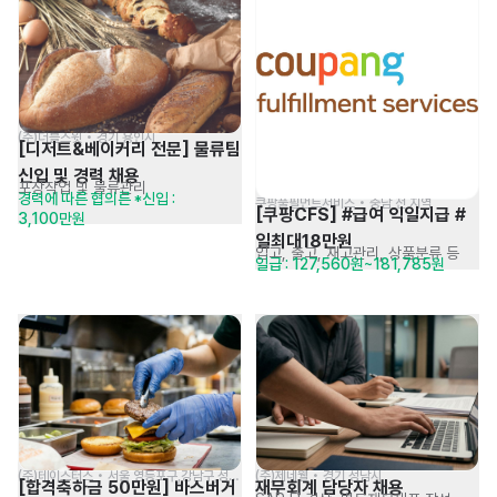
(주)더블스윗 • 경기 용인시
[디저트&베이커리 전문] 물류팀 
신입 및 경력 채용
포장작업 및 물류관리
경력에 따른 협의른 *신입 : 
쿠팡풀필먼트서비스 • 충남 전 지역
[쿠팡CFS] #급여 익일지급 #
3,100만원
일최대18만원
입고, 출고, 재고관리, 상품분류 등
일급 : 127,560원~181,785원
(주)테이스터스 • 서울 영등포구,강남구,성동구,용산구
(주)제네웰 • 경기 성남시
[합격축하금 50만원] 바스버거 
재무회계 담당자 채용