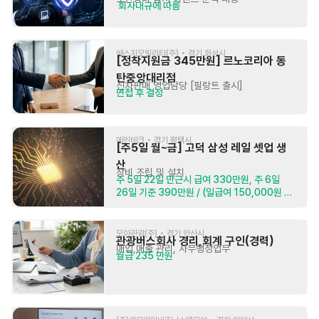
 회사내규에 따름
에스지모빌리티(주) • 경기 화성시
[정착지원금 345만원] 르노코리아 동
탄중앙대리점
신차판매 영업담당 [필랑트 출시]
면접 후 결정
메인테크 • 경기 평택시
[주5일 월~금] 고덕 삼성 레일 셋업 생
산
장비 조립 및 설치
주 5일 22일 만근시 급여 330만원, 주 6일 
26일 기준 390만원 / (일급여 150,000원 
식대포함)
모아관광(주) • 경기 안산시
관광버스회사 경리,회계 구인(경력)
매입,매출 관리, 사무행정업무
월급 235 만원