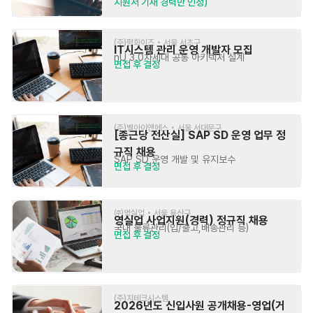
지원서 기재 경력만 인정)
(주)평화이즈 • 서울 서초구
IT시스템 관리 운영 개발자 모집
nU 3.0차세대 공통 아키텍처 설계
면접 후 결정
(주)벨아이앤에스 • 서울 서대문구
[종근당 전산실] SAP SD 운영 업무 정
규직 채용
SAP SD 운영 개발 및 유지보수
면접 후 결정
㈜영실업 • 서울 용산구
영실업 사업지원(경력) 정규직 채용
국내 물류관리(입/출고,배송관리 등)
면접 후 결정
(주)지테크시스템
2026년도 신입사원 공개채용-영업(거