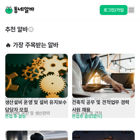
로그인/가입
추천 알바
🔥 가장 주목받는 알바
(주)제이앤티지 • 경기 화성시
활림건설(주) • 충남 천안시
생산설비 운영 및 설비 유지보수 
건축직 공무 및 견적업무 경력 
담당자 모집
사원 채용
생산설비 운전 및 생산관리
건축 공무 및 견적
면접 후 결정
면접후 결정(협의)