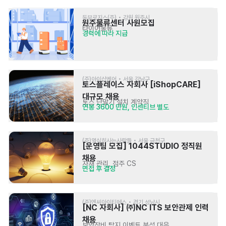
동부로지스(주) • 강원 원주시
원주물류센터 사원모집
타이어물류
경력에 따라 지급
(주)아이샵케어 • 서울 강남구
토스플레이스 자회사 [iShopCARE] 
대규모 채용
토스 단말기 설치 계약직
연봉 3600 만원, 인센티브 별도
(주)열심히사는사람들 • 서울 금천구
[운영팀 모집] 1044STUDIO 정직원 
채용
자재 관리, 점주 CS
면접 후 결정
(주)엔씨아이티에스 • 경기 성남시
[NC 자회사] ㈜NC ITS 보안관제 인력 
채용
보안장비 탐지 이벤트 분석 대응