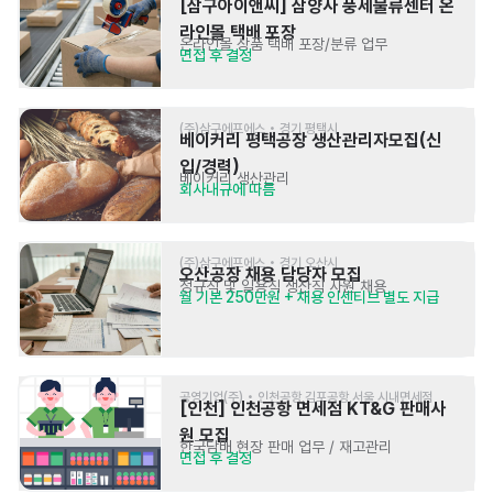
[삼구아이앤씨] 삼양사 풍세물류센터 온
라인몰 택배 포장
온라인몰 상품 택배 포장/분류 업무
면접 후 결정
(주)삼구에프에스 • 경기 평택시
베이커리 평택공장 생산관리자모집(신
입/경력)
베이커리 생산관리
회사내규에 따름
(주)삼구에프에스 • 경기 오산시
오산공장 채용 담당자 모집
정규직 및 일용직 생산직 사원 채용
월 기본 250만원 + 채용 인센티브 별도 지급
공영기업(주) • 인천공항,김포공항,서울 시내면세점
[인천] 인천공항 면세점 KT&G 판매사
원 모집
한국담배 현장 판매 업무 / 재고관리
면접 후 결정