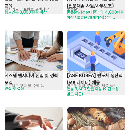
교육
(전문대졸 사원/사무보조)
신한카드 대표번호 고객상담
물류운영
평균연봉 3,000 만원 이상
물류운영(전문대졸) : 年 4,000만원 
이상 / 물류운영(계약직) : 年 
3,300만원 이상
인터리젠(주) • 서울 강남구
에이에스이코리아(주) • 경기 파주시
시스템 엔지니어 신입 및 경력 
[ASE KOREA] 반도체 생산직
모집
(오퍼레이터) 채용
프로젝트 구축 및 수행 등
반도체 장비 조작하여 제품 생산
면접 후 결정
연봉 3,800 만원 이상 (야간 수당 
별도 지급)