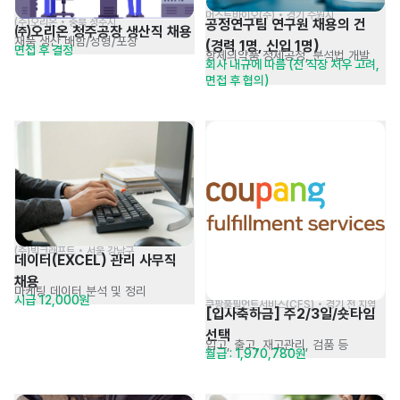
머스트바이오(주) • 경기 수원시
(주)오리온 • 충북 청주시
공정연구팀 연구원 채용의 건 
㈜오리온 청주공장 생산직 채용
재품 생산 배함/성형/포장
(경력 1명, 신입 1명)
면접 후 결정
항체의약품 정제공정, 분석법 개발
회사 내규에 따름 (전 직장 처우 고려, 
면접 후 협의)
(주)빅크래프트 • 서울 강남구
데이터(EXCEL) 관리 사무직 
채용
마케팅 데이터 분석 및 정리
시급 12,000원
쿠팡풀필먼트서비스(CFS) • 경기 전 지역
[입사축하금] 주2/3일/숏타임 
선택
입고, 출고, 재고관리, 검품 등
월급 : 1,970,780원