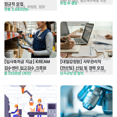
SAP FI 결산, 별도재무제표 작성
면접 후 결정
정규직 모집
파트너, 매니저, 부점장, 점장
연봉 3,480만원~
페이머스스튜디오(주) • 서울 송파구
(주)감정평가법인대일감정원 • 경기 안양시
[입사축하금 지급] KREAM 
[대일감정원] 사무관리직
검수센터 입고검수 크루원
(전산팀) 신입 및 경력 모집
상품 구성 및 컨디션 체크 등
관공서, 금융기관 등 보고서 작성
월 250만원 (세전)
당사규정 및 협의