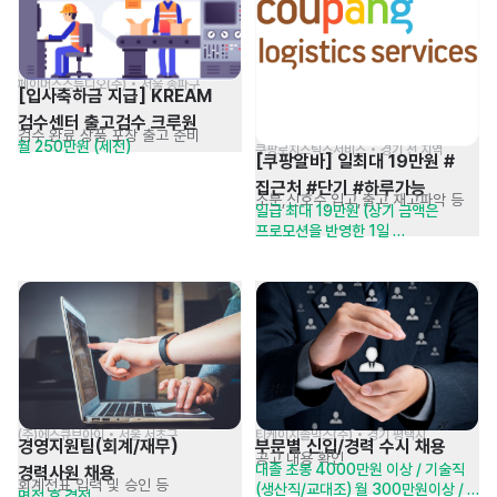
페이머스스튜디오(주) • 서울 송파구
[입사축하금 지급] KREAM 
검수센터 출고검수 크루원
검수 완료 상품 포장 출고 준비
월 250만원 (세전)
쿠팡로지스틱스서비스 • 경기 전 지역
[쿠팡알바] 일최대 19만원 #
집근처 #단기 #하루가능
소분,신호수,입고,출고,재고파악 등
일급 최대 19만원 (상기 금액은 
프로모션을 반영한 1일 
최대가능금액입니다.실제 근무지와 
근무조에 따라 프로모션 적용 여부 및 
지급 내용이 상이하오니 헬퍼 
채용홈페이지에서 자세한 내용 확인 
부탁 드립니다)
(주)에스큐브아이 • 서울 서초구
티케이지솔믹스(주) • 경기 평택시
경영지원팀(회계/재무) 
부문별 신입/경력 수시 채용
공고 내용 확인
대졸 초봉 4000만원 이상 / 기술직
경력사원 채용
회계전표 입력 및 승인 등
(생산직/교대조) 월 300만원이상 / 
면접 후 결정