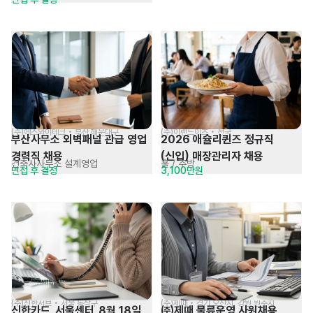
계약직 시급 10,320원
(주)에스와이테크 • 부산 해운대구
(주)이랜드이츠 • 전국
부산사무소 외벽패널 관급 영업 
2026 애슐리퀸즈 정규직
경력직 채용
(신입) 매장관리자 채용
건축사사무소 설계영업
홀 / 주방
면접 후 결정
3,100만원
(주)신한서브 • 서울 동작구
(주)제때 • 경기 오산시, 강원 원주시
신한카드_서울센터_8월 18일 
㈜제때 물류운영 사원채용