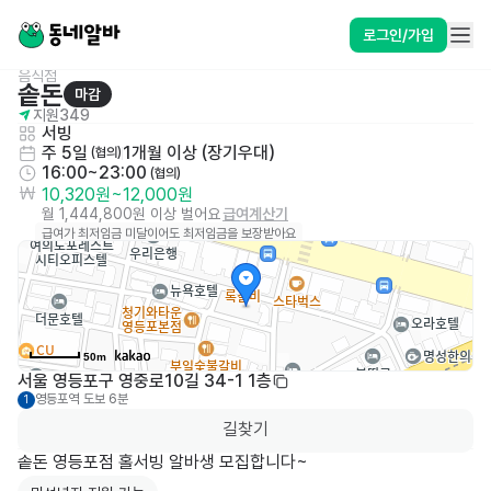
로그인/가입
음식점
솥돈
마감
지원
349
서빙
주 5일
1개월 이상 (장기우대)
 (협의)
16:00~23:00
 (협의)
10,320원
~
12,000원
월 1,444,800원 이상 벌어요
급여계산기
급여가 최저임금 미달이어도 최저임금을 보장받아요
50m
서울 영등포구 영중로10길 34-1 1층
영등포역
도보 6분
1
길찾기
솥돈 영등포점 홀서빙 알바생 모집합니다~