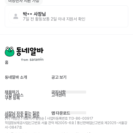
미성년자 지원 가능
박**
사장님
7일 전
활동
보통 2일 이내 지원서 확인
홈
동네알바 소개
공고 보기
채용하기
공지사항
기업 서비스
고객센터
쿠폰 등록
사장님 자주 묻는 질문
앱 다운로드
알바님 자주 묻는 질문
(주) 사람인 | 대표이사 황현순 | 사업자등록번호 113-86-00917 
직업정보제공사업신고번호 서울 관악 제2005-6호 | 통신판매업신고번호 제2025-서울강
서-0847호