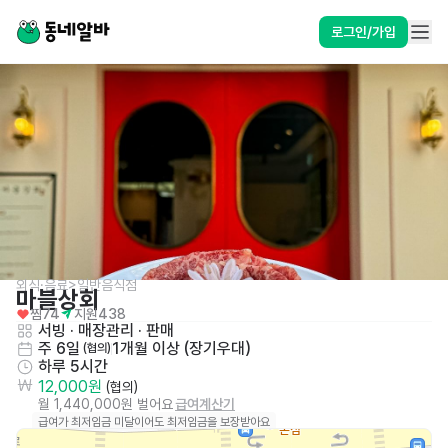
로그인/가입
외식·음료>일반음식점
마블상회
찜
74
지원
438
서빙
 · 
매장관리 · 판매
주 6일
1개월 이상 (장기우대)
 (협의)
하루 5시간
12,000원
 (협의)
월 1,440,000원 벌어요
급여계산기
급여가 최저임금 미달이어도 최저임금을 보장받아요