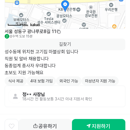
50m
서울 성동구 광나루로8길 11
성수역
도보 15분
2
길찾기
성수동에 위치한 고기집 마블상회 입니다

직원 및 알바 채용합니다

동종업계 종사자 우대합니다

식사 제공
4대 보험 가입
외국인 가능
미성년자 지원 가능
정**
사장님
18시간 전
활동
보통 3시간 이내 지원서 확인
공유하기
지원하기