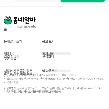
홈
동네알바 소개
공고 보기
채용하기
공지사항
기업 서비스
고객센터
쿠폰 등록
사장님 자주 묻는 질문
앱 다운로드
알바님 자주 묻는 질문
(주) 사람인 | 대표이사 황현순 | 사업자등록번호 113-86-00917 
직업정보제공사업신고번호 서울 관악 제2005-6호 | 통신판매업신고번호 제2025-서울강
서-0847호
서울특별시 강서구 공항대로 165, C동 11층(마곡동, 원그로브) | help@saramin.co.kr
이용약관
위치기반서비스 이용약관
개인정보처리방침