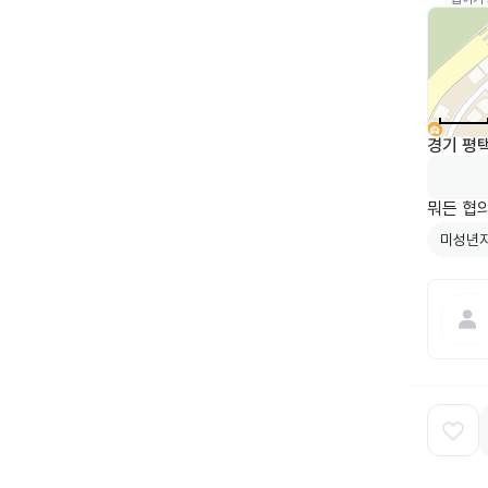
경기 평택
뭐든 협
미성년자