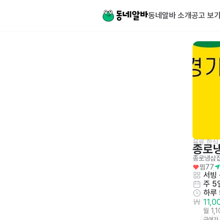
동네알바 소개
공고 보
육류 한식
종로
종로냉삼
찜
77
서빙
 
주 5
하루
11,
월 1,
급여가