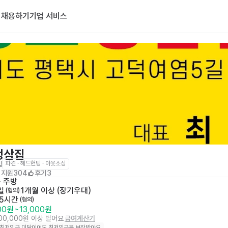
기
채용하기
기업 서비스
냉삼집
집
파견 · 헤드헌팅 · 아웃소싱
지원
304
후기
3
· 
주방
일
1개월 이상 (장기우대)
 (협의)
 5시간
 (협의)
000원
~
13,000원
100,000원 이상 벌어요
급여계산기
 최저임금 미달이어도 최저임금을 보장받아요