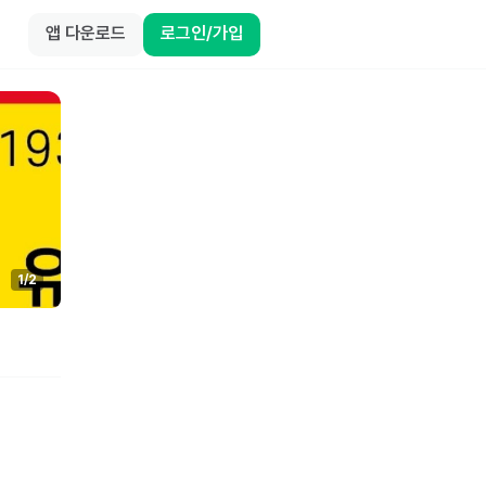
앱 다운로드
로그인/가입
1
/
2