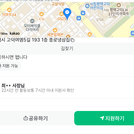
50m
시 고덕여염5길 193 1층 종로냉삼집
길찾기
의하시면 됍니다
 지원 가능
최**
사장님
22시간 전
활동
보통 7시간 이내 지원서 확인
공유하기
지원하기