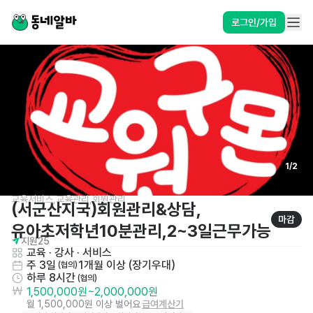
로그인/가입
1
/
2
교육서비스,교육관리,회원관리
(서군산지국)회원관리&상담,
마감
유아초저학년10분관리,2~3일근무가능
지원
25
교육 · 강사
 · 
서비스
주 3일
1개월 이상 (장기우대)
 (협의)
하루 8시간
 (협의)
1,500,000원
~
2,000,000원
월 1,500,000원 이상 벌어요
급여계산기