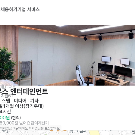
기
채용하기
기업 서비스
페,디저트
부스 엔터테인먼트
지원
61
· 스탭 · 미디어
 · 
기타
일
1개월 이상
(
장기우대
)
 4시간
000원
 (협의)
280,000원 벌어요
급여계산기
 최저임금 미달이어도 최저임금을 보장받아요