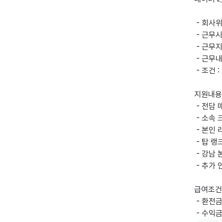
 - 회사위치 : 7호선 학동역 근처

 - 근무시간 : 3~6시간(일)

 - 근무지역 : 학동 본점 또는 재택

 - 근무내용 : 라이브 방송 

 - 조건 : 20세 이상 

지원내용

 - 전담 매니지먼트 및 기획컨설팅 지원

 - 소속 크리에이터 댄스 클래스 무료 수강

 - 본인 라이브 상단 노출 광고 진행

 - 탑 랭크의 틱톡커와 라이브 매치 주선

 - 강남 본점 방송 스튜디오 제공

 - 추가 인센티브 제공

급여조건

 - 환전금 수익분배 없이 100% 환전 

 - 수