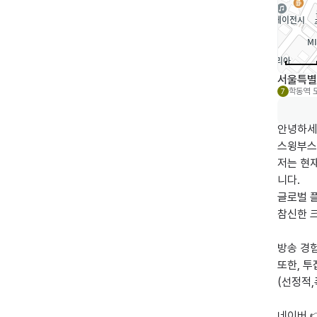
서울특별시
학동역
7
안녕하세요 
스윙부스
저는 현
니다.

글로벌 
참신한 크
방송 경
또한, 투
(선정적,
네이버 