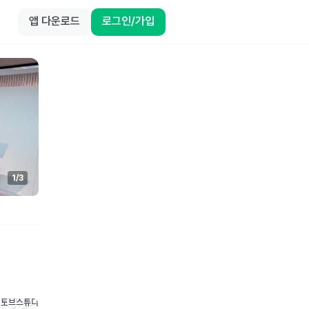
앱 다운로드
로그인/가입
1
/
3