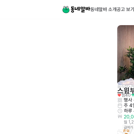
동네알바 소개
공고 보
음식점>카
스윙
찜
40
행사 
주 4
하루
20,
월 1,
급여가