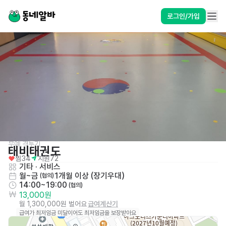
로그인/가입
무예,격투기
태비태권도
찜
34
지원
72
기타
 · 
서비스
월~금
1개월 이상 (장기우대)
 (협의)
14:00~19:00
 (협의)
13,000원
월 1,300,000원 벌어요
급여계산기
급여가 최저임금 미달이어도 최저임금을 보장받아요