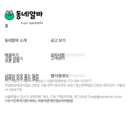
홈
동네알바 소개
공고 보기
채용하기
공지사항
기업 서비스
고객센터
쿠폰 등록
사장님 자주 묻는 질문
앱 다운로드
알바님 자주 묻는 질문
(주) 사람인 | 대표이사 황현순 | 사업자등록번호 113-86-00917 
직업정보제공사업신고번호 서울 관악 제2005-6호 | 통신판매업신고번호 제2025-서울강
서-0847호
서울특별시 강서구 공항대로 165, C동 11층(마곡동, 원그로브) | help@saramin.co.kr
이용약관
위치기반서비스 이용약관
개인정보처리방침