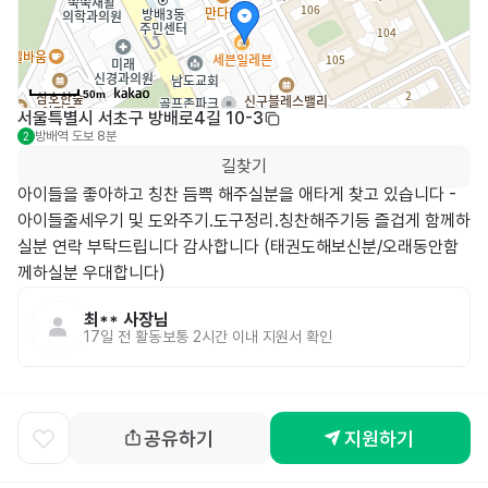
50m
서울특별시 서초구 방배로4길 10-3
방배역
도보 8분
2
길찾기
아이들을 좋아하고 칭찬 듬쁙 해주실분을 애타게 찾고 있습니다 - 
아이들줄세우기 및 도와주기.도구정리.칭찬해주기등 즐겁게 함께하
실분 연락 부탁드립니다 감사합니다 (태권도해보신분/오래동안함
께하실분 우대합니다) 
최**
사장님
17일 전
활동
보통 2시간 이내 지원서 확인
공유하기
지원하기