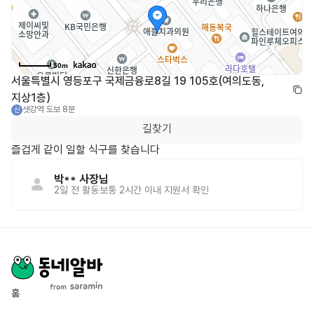
50m
서울특별시 영등포구 국제금융로8길 19 105호(여의도동, 
지상1층)
샛강역
도보 8분
신
길찾기
즐겁게 같이 일할 식구를 찾습니다
박**
사장님
2일 전
활동
보통 2시간 이내 지원서 확인
홈