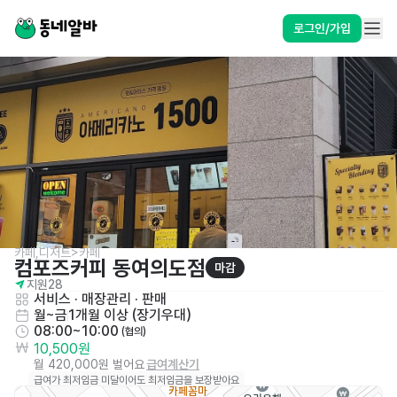
로그인/가입
카페,디저트>카페
컴포즈커피 동여의도점
마감
지원
28
서비스
 · 
매장관리 · 판매
월~금
1개월 이상 (장기우대)
08:00~10:00
 (협의)
10,500원
월 420,000원 벌어요
급여계산기
급여가 최저임금 미달이어도 최저임금을 보장받아요