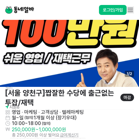
로그인/가입
1
/
2
개인
[서울 양천구]짭잘한 수당에 출근없는 
마감
투잡/재택 
지원
8
영업 · 마케팅
 · 
고객상담 · 텔레마케팅
월~일
1개월 이상 (장기우대)
 (협의)
10:00~18:00
 (협의)
250,000원
~
1,000,000원
총 250,000원 이상 벌어요
급여계산기