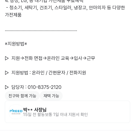
4. 삼성, LG, 등 대기업 가전제품 무료혜택 

 - 청소기, 세탁기, 건조기, 스타일러, 냉장고, 안마의자 등 다양한 
가전제품

……………………………………………………

※지원방법※

▷  지원->전화 면접->온라인 교육->입사->근무

▷  지원방법 : 온라인 / 간편문자 / 전화지원

▷  담당자 : 010-8375-2120
친구와 함께 가능
재택 가능
박**
사장님
15일 전
활동
보통 1일 이내 지원서 확인