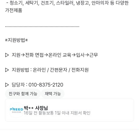
 - 청소기, 세탁기, 건조기, 스타일러, 냉장고, 안마의자 등 다양한 
가전제품

……………………………………………………

※지원방법※

▷  지원->전화 면접->온라인 교육->입사->근무

▷  지원방법 : 온라인 / 간편문자 / 전화지원

▷  담당자 : 010-8375-2120
친구와 함께 가능
재택 가능
박**
사장님
16일 전
활동
보통 1일 이내 지원서 확인