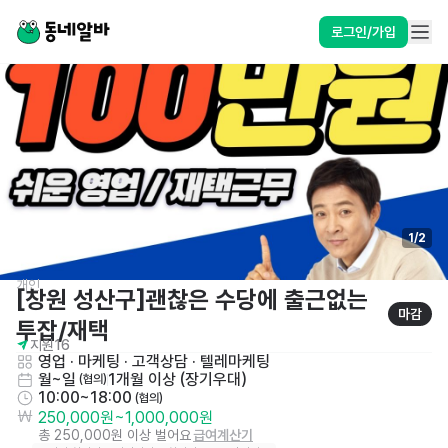
로그인/가입
1
/
2
개인
[창원 성산구]괜찮은 수당에 출근없는 
마감
투잡/재택 
지원
16
영업 · 마케팅
 · 
고객상담 · 텔레마케팅
월~일
1개월 이상 (장기우대)
 (협의)
10:00~18:00
 (협의)
250,000원
~
1,000,000원
총 250,000원 이상 벌어요
급여계산기