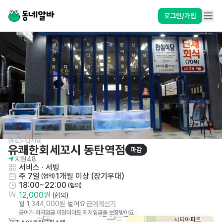
로그인/가입
한식>생선회
유쾌한회세꼬시 동탄역점
마감
지원
48
서비스
 · 
서빙
주 7일
1개월 이상 (장기우대)
 (협의)
18:00~22:00
 (협의)
12,000원
 (협의)
월 1,344,000원 벌어요
급여계산기
급여가 최저임금 미달이어도 최저임금을 보장받아요