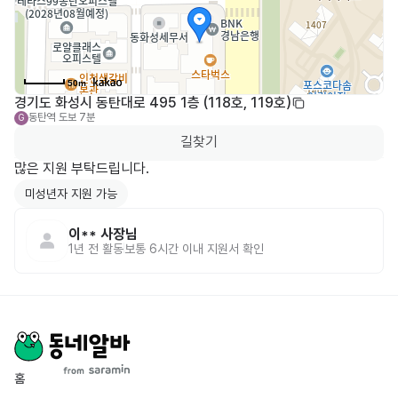
50m
경기도 화성시 동탄대로 495 1층 (118호, 119호)
동탄역
도보 7분
G
길찾기
많은 지원 부탁드립니다.
미성년자 지원 가능
이**
사장님
1년 전
활동
보통 6시간 이내 지원서 확인
홈