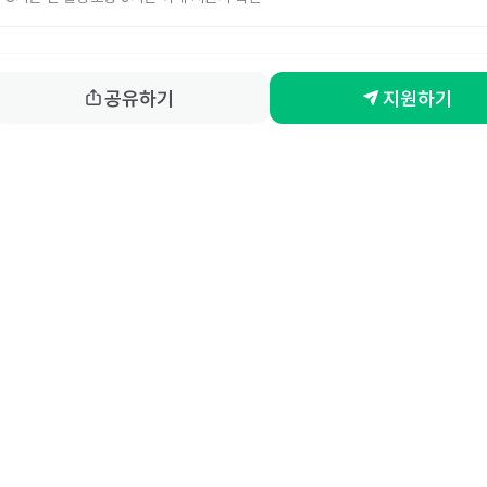
공유하기
지원하기
홈
동네알바 소개
공고 
86-00917 
| 통신판매업신고번호 제2025-서울강서-0847호