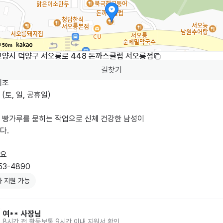
50m
고양시 덕양구 서오릉로 448 돈까스클럽 서오릉점
길찾기
조 

토, 일, 공휴일)

 빵가루를 묻히는 작업으로 신체 건강한 남성이

. 



 

53-4890 
 지원 가능
여**
사장님
8시간 전
활동
보통 9시간 이내 지원서 확인