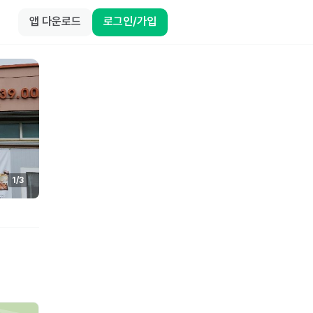
앱 다운로드
로그인/가입
1
/
3