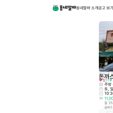
동네알바 소개
공고 보
일식>돈
돈까
찜
11
주방
 
토, 
10:
11,
월 3
급여가