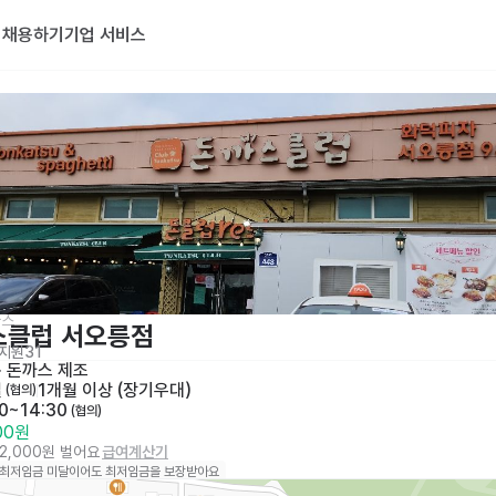
기
채용하기
기업 서비스
가스
스클럽 서오릉점
지원
31
· 
돈까스 제조 
일
1개월 이상 (장기우대)
 (협의)
30~14:30
 (협의)
000원
52,000원 벌어요
급여계산기
 최저임금 미달이어도 최저임금을 보장받아요