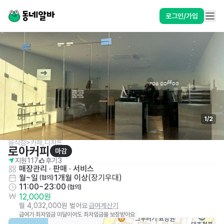
로그인/가입
1
/
2
음식점>카페,디저트
로아커피
마감
지원
117
후기
3
매장관리 · 판매
 · 
서비스
월~일
1개월 이상
(
장기우대
)
 (협의)
11:00~23:00
 (협의)
12,000원
월 4,032,000원 벌어요
급여계산기
급여가 최저임금 미달이어도 최저임금을 보장받아요