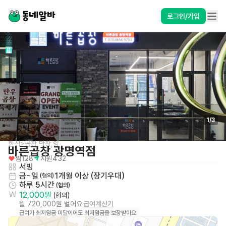
로그인/가입
1
/
3
한식>곱창,막창,양
바른곱창 광명역점
찜
128
지원
432
서빙
금~일
1개월 이상 (장기우대)
 (협의)
하루 5시간
 (협의)
12,000원
 (협의)
월 720,000원 벌어요
급여계산기
급여가 최저임금 미달이어도 최저임금을 보장받아요