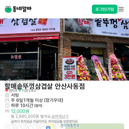
로그인/가입
한식>돼지고기구이
할매솥뚜껑삼겹살 안산사동점
찜
64
지원
240
서빙
주 6일
1개월 이상 (장기우대)
하루 10시간
 (협의)
12,000원
월 2,880,000원 벌어요
급여계산기
급여가 최저임금 미달이어도 최저임금을 보장받아요