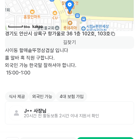
50m
경기도 안산시 상록구 항가울로 36 1층 102호, 103호
길찾기
사이동 할매솥뚜껑삼겹살 입니다 

홀 알바 혹 직원 구합니다.

외국인 가능 한국말 잘하셔야 합니다.

 15:00-1:00

식사 제공
외국인 가능
4대 보험 가입
J**
사장님
20시간 전
활동
보통 2시간 이내 지원서 확인