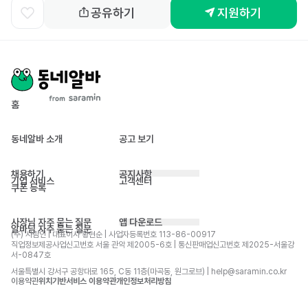
공유하기
지원하기
홈
동네알바 소개
공고 보기
채용하기
공지사항
기업 서비스
고객센터
쿠폰 등록
사장님 자주 묻는 질문
앱 다운로드
알바님 자주 묻는 질문
(주) 사람인 | 대표이사 황현순 | 사업자등록번호 113-86-00917 
직업정보제공사업신고번호 서울 관악 제2005-6호 | 통신판매업신고번호 제2025-서울강
서-0847호
서울특별시 강서구 공항대로 165, C동 11층(마곡동, 원그로브) | help@saramin.co.kr
이용약관
위치기반서비스 이용약관
개인정보처리방침