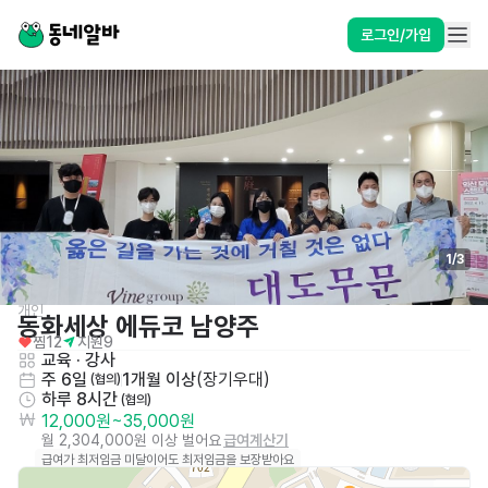
로그인/가입
1
/
3
개인
동화세상 에듀코 남양주
찜
12
지원
9
교육 · 강사
주 6일
1개월 이상
(
장기우대
)
 (협의)
하루 8시간
 (협의)
12,000원
~
35,000원
월 2,304,000원 이상 벌어요
급여계산기
급여가 최저임금 미달이어도 최저임금을 보장받아요