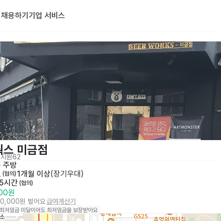
기
채용하기
기업 서비스
웍스 미금점
지원
62
· 
주방
토
1개월 이상
(
장기우대
)
 (협의)
 5시간
 (협의)
000원
80,000원 벌어요
급여계산기
 최저임금 미달이어도 최저임금을 보장받아요