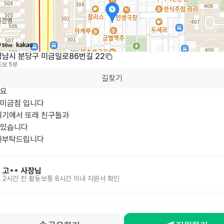
50m
성남시 분당구 미금일로86번길 22
도보 5분
길찾기
 

미금점 입니다

위기에서 또래 친구들과

있습니다 

원부탁드립니다
고**
사장님
2시간 전
활동
보통 8시간 이내 지원서 확인