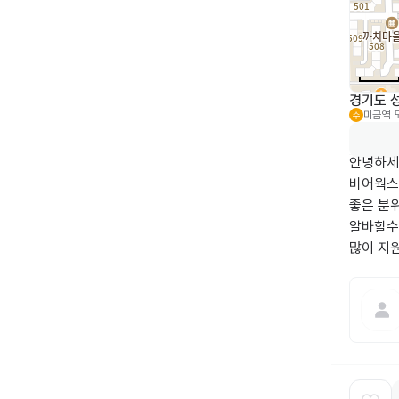
경기도 
미금역
수
안녕하세요
비어웍스
좋은 분
알바할수
많이 지