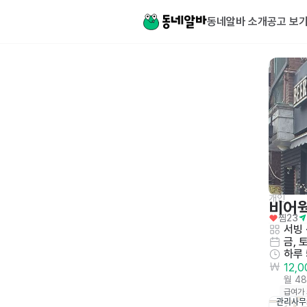
동네알바 소개
공고 보
개인
비어
찜
23
서빙
 
금, 
하루
12,
월 4
급여가