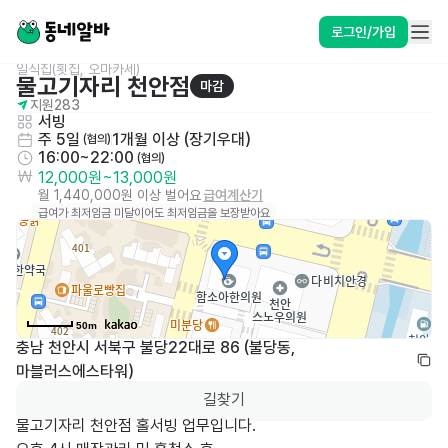
로그인/가입
일식집(횟집, 오마카세)
물고기자리 천안점
마감
지원
283
서빙
주 5일
1개월 이상 (장기우대)
 (협의)
16:00~22:00
 (협의)
12,000원
~
13,000원
월 1,440,000원 이상 벌어요
급여계산기
급여가 최저임금 미달이어도 최저임금을 보장받아요
50m
충남 천안시 서북구 불당22대로 86 (불당동, 
마블러스에스타워)
길찾기
물고기자리 천안점 홀서빙 업무입니다.
