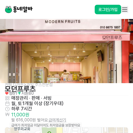
로그인/가입
카페,디저트>과일,주스전문점
모던프루츠
찜
61
지원
80
매장관리 · 판매
 · 
서빙
월, 토
1개월 이상 (장기우대)
하루 7시간
11,000원
월 616,000원 벌어요
급여계산기
급여가 최저임금 미달이어도 최저임금을 보장받아요