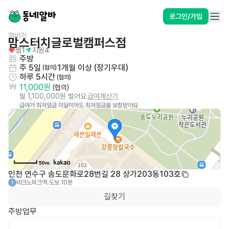
로그인/가입
햄버거
맘스터치글로벌캠퍼스점 
찜
1
지원
4
주방
주 5일
1개월 이상 (장기우대)
 (협의)
하루 5시간
 (협의)
11,000원
 (협의)
월 1,100,000원 벌어요
급여계산기
급여가 최저임금 미달이어도 최저임금을 보장받아요
50m
인천 연수구 송도문화로28번길 28 상가203동103호
테크노파크역
도보 10분
1
길찾기
주방업무