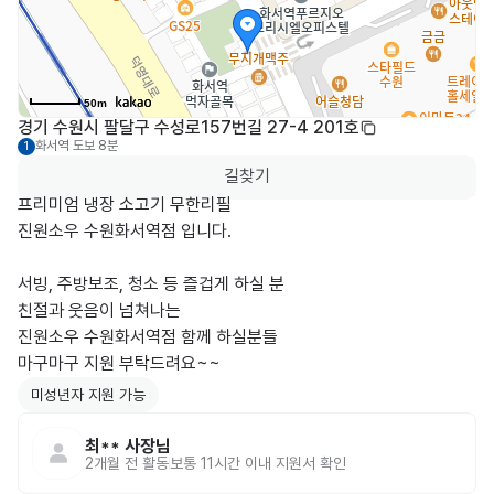
50m
경기 수원시 팔달구 수성로157번길 27-4 201호
화서역
도보 8분
1
길찾기
프리미엄 냉장 소고기 무한리필

진원소우 수원화서역점 입니다.

서빙, 주방보조, 청소 등 즐겁게 하실 분

친절과 웃음이 넘쳐나는

진원소우 수원화서역점 함께 하실분들

마구마구 지원 부탁드려요~~
미성년자 지원 가능
최**
사장님
2개월 전
활동
보통 11시간 이내 지원서 확인