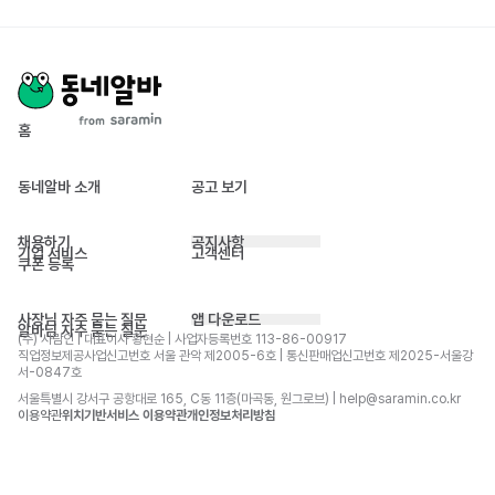
홈
동네알바 소개
공고 보기
채용하기
공지사항
기업 서비스
고객센터
쿠폰 등록
사장님 자주 묻는 질문
앱 다운로드
알바님 자주 묻는 질문
(주) 사람인 | 대표이사 황현순 | 사업자등록번호 113-86-00917 
직업정보제공사업신고번호 서울 관악 제2005-6호 | 통신판매업신고번호 제2025-서울강
서-0847호
서울특별시 강서구 공항대로 165, C동 11층(마곡동, 원그로브) | help@saramin.co.kr
이용약관
위치기반서비스 이용약관
개인정보처리방침