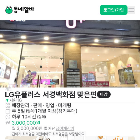
로그인/가입
개인
LG유플러스 서경백화점 맞은편
마감
지원
16
매장관리 · 판매
 · 
영업 · 마케팅
주 5일
1개월 이상
(
장기우대
)
 (협의)
하루 10시간
 (협의)
3,000,000원
월 3,000,000원 벌어요
급여계산기
급여가 최저임금 미달이어도 최저임금을 보장받아요