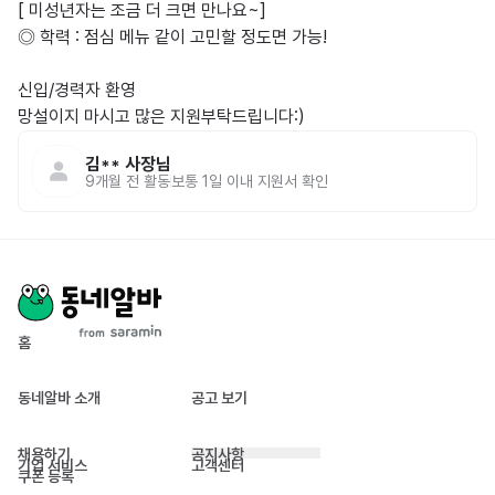
[ 미성년자는 조금 더 크면 만나요~]

◎ 학력 : 점심 메뉴 같이 고민할 정도면 가능!

신입/경력자 환영

망설이지 마시고 많은 지원부탁드립니다:)
김**
사장님
9개월 전
활동
보통 1일 이내 지원서 확인
홈
동네알바 소개
공고 보기
채용하기
공지사항
기업 서비스
고객센터
쿠폰 등록