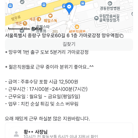
50m
서울특별시 중랑구 망우로60길 6 1층 가마로강정 망우역점
길찾기
* 망우역 1번 출구 도보 5분거리 가마로강정

* 젊은직원들로 근무 중이라 분위기 좋아요..^^

- 급여 : 주휴수당 포함 시급 12,500원 

- 근무시간 : 17시00분~24시00분(7시간)

- 근무요일 : 월요일 ~ 금요일(평일5일)

- 업무 : 치킨 순살 튀김 및 소스 버무림

오래 재밌게 근무 하실분 많은 지원바랍니다.
황**
사장님
10시간 전
활동
보통 6시간 이내 지원서 확인