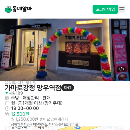
로그인/가입
1
/
3
음식점>치킨,닭강정
가마로강정 망우역점
마감
지원
189
주방
 · 
매장관리 · 판매
월~금
1개월 이상 (장기우대)
19:00~00:00
12,500원
월 1,250,000원 벌어요
급여계산기
급여가 최저임금 미달이어도 최저임금을 보장받아요