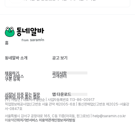
홈
동네알바 소개
공고 보기
채용하기
공지사항
기업 서비스
고객센터
쿠폰 등록
사장님 자주 묻는 질문
앱 다운로드
알바님 자주 묻는 질문
(주) 사람인 | 대표이사 황현순 | 사업자등록번호 113-86-00917 
직업정보제공사업신고번호 서울 관악 제2005-6호 | 통신판매업신고번호 제2025-서울강
서-0847호
서울특별시 강서구 공항대로 165, C동 11층(마곡동, 원그로브) | help@saramin.co.kr
이용약관
위치기반서비스 이용약관
개인정보처리방침