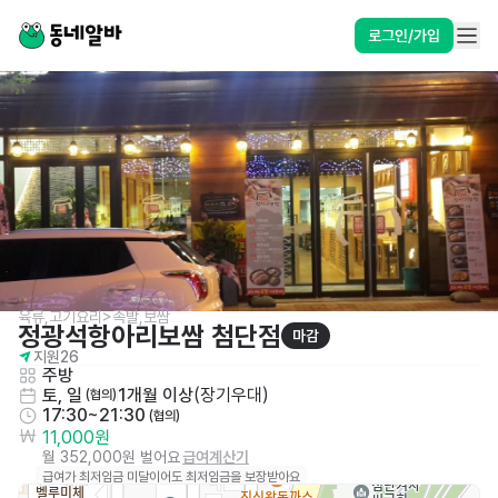
로그인/가입
육류,고기요리>족발,보쌈
정광석항아리보쌈 첨단점
마감
지원
26
주방
토, 일
1개월 이상
(
장기우대
)
 (협의)
17:30~21:30
 (협의)
11,000원
월 352,000원 벌어요
급여계산기
급여가 최저임금 미달이어도 최저임금을 보장받아요