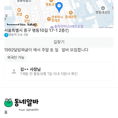
50m
서울특별시 중구 명동10길 17-1 2층
명동역
도보 3분
4
길찾기
1992덮밥짜글이 에서 주말 토 일   알바 모집합니다  
외국인 가능
김**
사장님
1개월 전
활동
보통 1일 이내 지원서 확인
홈