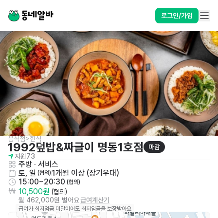
로그인/가입
음식점>한식
1992덮밥&짜글이 명동1호점
마감
지원
73
주방
 · 
서비스
토, 일
1개월 이상 (장기우대)
 (협의)
15:00~20:30
 (협의)
10,500원
 (협의)
월 462,000원 벌어요
급여계산기
급여가 최저임금 미달이어도 최저임금을 보장받아요