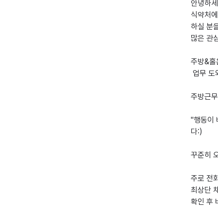
안녕하세요
식약처에
하실 분을
많은 관심
주방&홀은
 업무 도
주방근무
"행동이 
다:) 

꾸준히 
주로 전화
최상단 
확인 후 