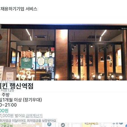
기
채용하기
기업 서비스
킨,닭강정
치킨 행신역점
지원
126
· 
주방
일
1개월 이상 (장기우대)
0~21:00
500원
41,000원 벌어요
급여계산기
 최저임금 미달이어도 최저임금을 보장받아요