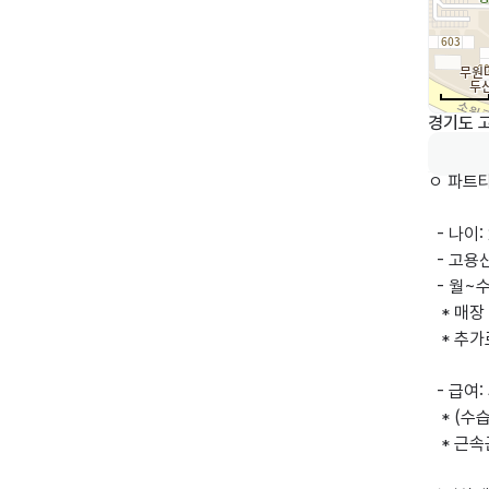
경기도 고
ㅇ 파트타
  - 나이
  - 고용
  - 월~수 : 17:30~21:00

   * 
   * 
  - 급여:
   * (
   * 