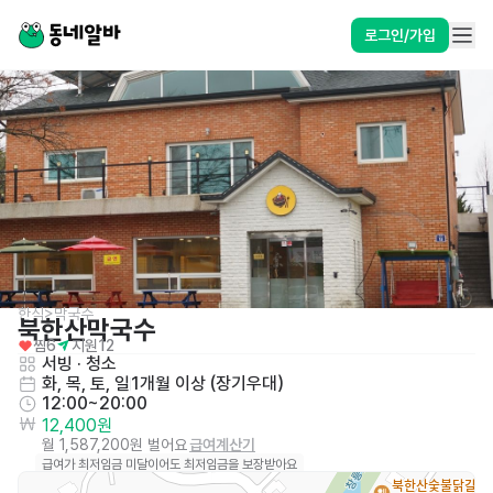
로그인/가입
한식>막국수
북한산막국수
찜
6
지원
12
서빙
 · 
청소
화, 목, 토, 일
1개월 이상 (장기우대)
12:00~20:00
12,400원
월 1,587,200원 벌어요
급여계산기
급여가 최저임금 미달이어도 최저임금을 보장받아요