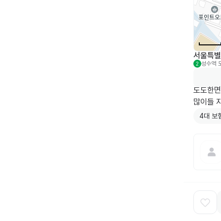
서울특별시
성수역
2
도도한면
많이들 
4대 보