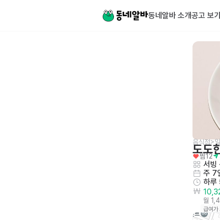
동네알바 소개
공고 보
음식점>일
도도
찜
12
서빙
 
주 7
하루
10,
월 1,
급여가