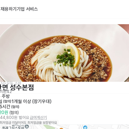
기
채용하기
기업 서비스
식>우동,소바
한면 성수본점
지원
42
· 
주방
일
1개월 이상 (장기우대)
 (협의)
 5시간
 (협의)
320원
 (협의)
444,800원 벌어요
급여계산기
 최저임금 미달이어도 최저임금을 보장받아요