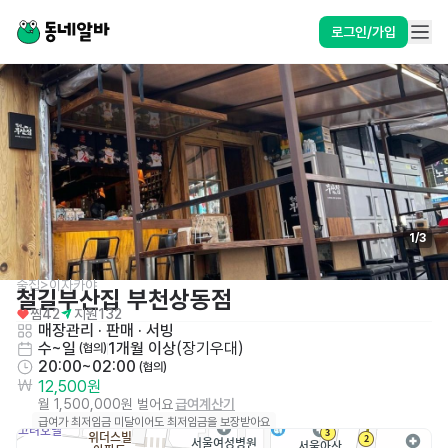
로그인/가입
1
/
3
술집>이자카야
철길부산집 부천상동점
찜
42
지원
132
매장관리 · 판매
 · 
서빙
수~일
1개월 이상
(
장기우대
)
 (협의)
20:00~02:00
 (협의)
12,500원
월 1,500,000원 벌어요
급여계산기
급여가 최저임금 미달이어도 최저임금을 보장받아요