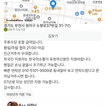
50m
경기도 부천시 원미구 소향로37번길 31-7
상동역
도보 4분
7
길찾기
주휴수당 포함 급여입니다.

평일/주말 협의 21:00-마감

인근거주자 우대합니다.

외국인 지원자는 한국어소통이 유창하신분만 지원바랍니다.

평일은 손님 없을시 조기퇴근 가능합니다.

빠른 연락은 010-5101-9509로 동네알바 보고 연락드렸다고 문
자남겨주시면 됩니다.

07년생 이상 성인만 지원 가능합니다.

감사합니다.
미성년자 지원 가능
권**
사장님