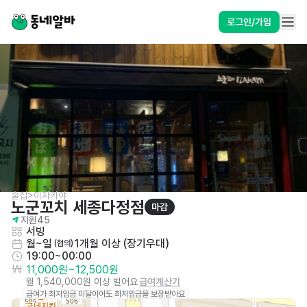
로그인/가입
술집>이자카야
노군꼬치 세종다정점
마감
지원
45
서빙
월~일
1개월 이상 (장기우대)
 (협의)
19:00~00:00
11,000원
~
12,500원
월 1,540,000원 이상 벌어요
급여계산기
급여가 최저임금 미달이어도 최저임금을 보장받아요