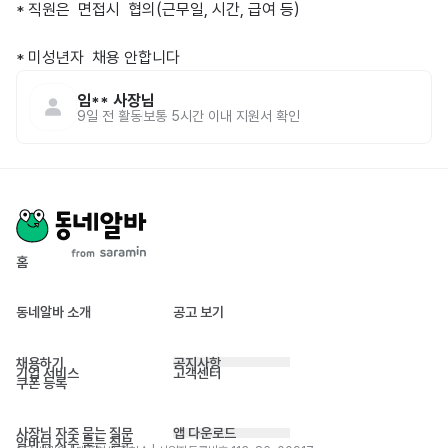
* 직원은  면접시  협의(근무일, 시간, 급여 등)

* 미성년자  채용 안합니다
임**
사장님
9일 전
활동
보통 5시간 이내 지원서 확인
홈
동네알바 소개
공고 보기
채용하기
공지사항
기업 서비스
고객센터
쿠폰 등록
사장님 자주 묻는 질문
앱 다운로드
알바님 자주 묻는 질문