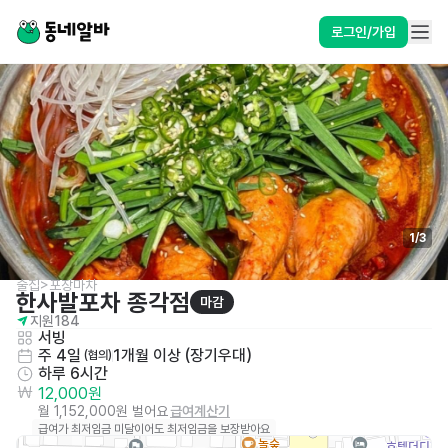
로그인/가입
1
/
3
술집>포장마차
한사발포차 종각점
마감
지원
184
서빙
주 4일
1개월 이상 (장기우대)
 (협의)
하루 6시간
12,000원
월 1,152,000원 벌어요
급여계산기
급여가 최저임금 미달이어도 최저임금을 보장받아요