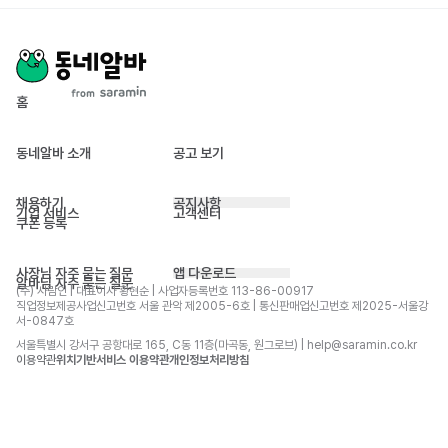
홈
동네알바 소개
공고 보기
채용하기
공지사항
기업 서비스
고객센터
쿠폰 등록
사장님 자주 묻는 질문
앱 다운로드
알바님 자주 묻는 질문
(주) 사람인 | 대표이사 황현순 | 사업자등록번호 113-86-00917 
직업정보제공사업신고번호 서울 관악 제2005-6호 | 통신판매업신고번호 제2025-서울강
서-0847호
서울특별시 강서구 공항대로 165, C동 11층(마곡동, 원그로브) | help@saramin.co.kr
이용약관
위치기반서비스 이용약관
개인정보처리방침