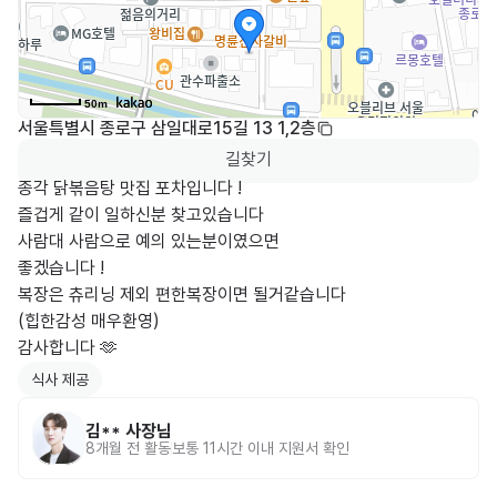
50m
서울특별시 종로구 삼일대로15길 13 1,2층
길찾기
종각 닭볶음탕 맛집 포차입니다 !

즐겁게 같이 일하신분 찾고있습니다 

사람대 사람으로 예의 있는분이였으면

좋겠습니다 !

복장은 츄리닝 제외 편한복장이면 될거같습니다

(힙한감성 매우환영) 

감사합니다 🫶
식사 제공
김**
사장님
8개월 전
활동
보통 11시간 이내 지원서 확인