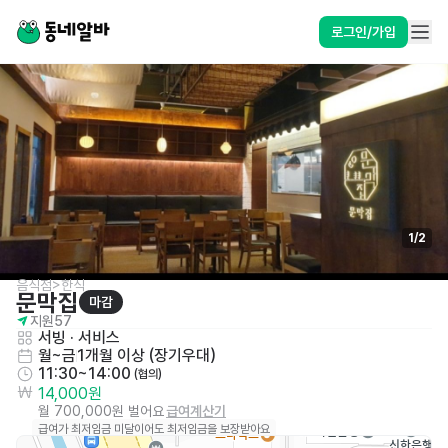
로그인/가입
1
/
2
음식점>한식
문막집
마감
지원
57
서빙
 · 
서비스
월~금
1개월 이상 (장기우대)
11:30~14:00
 (협의)
14,000원
월 700,000원 벌어요
급여계산기
급여가 최저임금 미달이어도 최저임금을 보장받아요