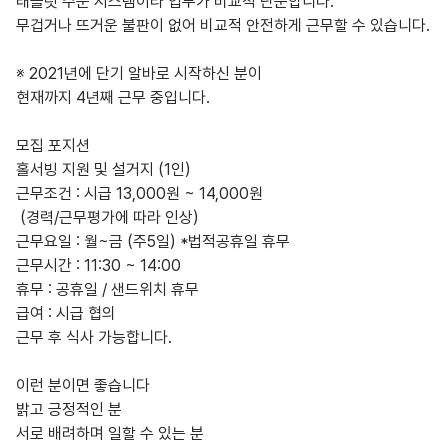
태블릿 주문 시스템이라 업무가 비교적 단순합니다.

무겁거나 뜨거운 불판이 없어 비교적 안전하게 근무할 수 있습니다.

※ 2021년에 단기 알바로 시작하신 분이

현재까지 4년째 근무 중입니다.

모집 포지션

홀서빙 지원 및 설거지 (1인)

근무조건 : 시급 13,000원 ~ 14,000원

 (경력/근무평가에 따라 인상)

근무요일 : 월~금 (주5일) *법적공휴일 휴무

근무시간 : 11:30 ~ 14:00

휴무 : 공휴일 / 샌드위치 휴무

급여 : 시급 협의

근무 후 식사 가능합니다.

이런 분이면 좋습니다

밝고 긍정적인 분

서로 배려하며 일할 수 있는 분
