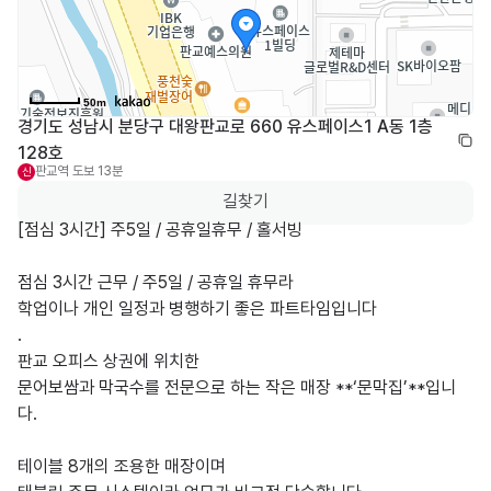
50m
경기도 성남시 분당구 대왕판교로 660 유스페이스1 A동 1층 
128호
판교역
도보 13분
신
길찾기
[점심 3시간] 주5일 / 공휴일휴무 / 홀서빙

점심 3시간 근무 / 주5일 / 공휴일 휴무라

학업이나 개인 일정과 병행하기 좋은 파트타임입니다

.

판교 오피스 상권에 위치한

문어보쌈과 막국수를 전문으로 하는 작은 매장 **‘문막집’**입니
다.

테이블 8개의 조용한 매장이며
