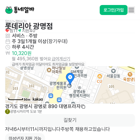
로그인/가입
양식>햄버거
롯데리아 광명점
찜
11
지원
40
서비스
 · 
주방
주 3일
1개월 이상
(
장기우대
)
하루 4시간
10,320원
월 495,360원 벌어요
급여계산기
급여가 최저임금 미달이어도 최저임금을 보장받아요
50m
경기도 광명시 광명로 890 대명프라자
광명사거리역
도보 1분
7
길찾기
저녁6시부터11시까지입니다주방쪽 채용하고있습니다
미성년자 지원 가능