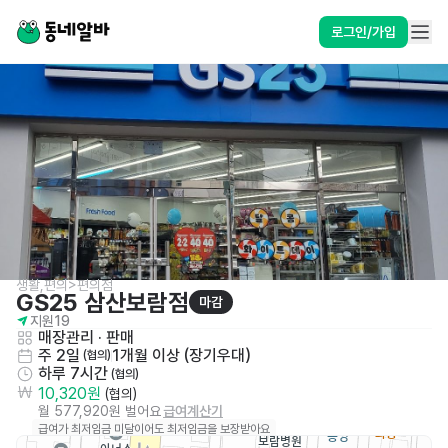
로그인/가입
생활,편의>편의점
GS25 삼산보람점
마감
지원
19
매장관리 · 판매
주 2일
1개월 이상 (장기우대)
 (협의)
하루 7시간
 (협의)
10,320원
 (협의)
월 577,920원 벌어요
급여계산기
급여가 최저임금 미달이어도 최저임금을 보장받아요