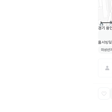
경기 용
홀서빙및
미성년자