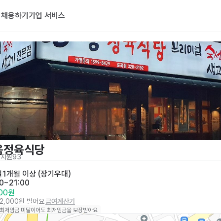
기
채용하기
기업 서비스
음정육식당
지원
93
일
1개월 이상 (장기우대)
00~21:00
000원
32,000원 벌어요
급여계산기
 최저임금 미달이어도 최저임금을 보장받아요