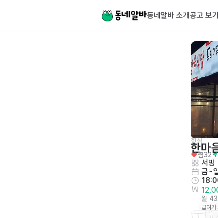
동네알바 소개
공고 보
한식
한마
찜
32
서빙
금~
18:
12,
월 4
급여가