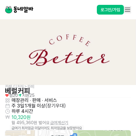
로그인/가입
카페,디저트>카페
베럴커피
찜
20
지원
25
매장관리 · 판매
 · 
서비스
주 3일
1개월 이상
(
장기우대
)
하루 4시간
10,320원
월 495,360원 벌어요
급여계산기
급여가 최저임금 미달이어도 최저임금을 보장받아요