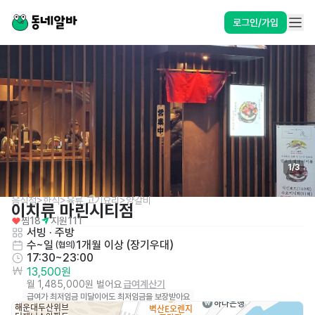
로그인/가입
1
/
3
음식점>한식>육류,고기요리>양갈비
이치류 마린시티점
찜
18
지원
111
서빙
 · 
주방
수~일
1개월 이상 (장기우대)
 (협의)
17:30~23:00
13,500원
월 1,485,000원 벌어요
급여계산기
급여가 최저임금 미달이어도 최저임금을 보장받아요