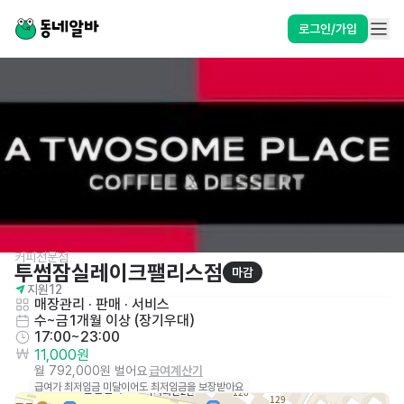
로그인/가입
커피전문점 
투썸잠실레이크팰리스점
마감
지원
12
매장관리 · 판매
 · 
서비스
수~금
1개월 이상 (장기우대)
17:00~23:00
11,000원
월 792,000원 벌어요
급여계산기
급여가 최저임금 미달이어도 최저임금을 보장받아요