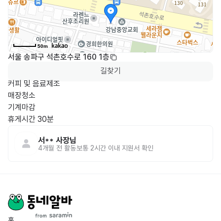
50m
서울 송파구 석촌호수로 160 1층
길찾기
커피 및 음료제조

매장청소

기계마감

휴게시간 30분
서**
사장님
4개월 전
활동
보통 2시간 이내 지원서 확인
홈