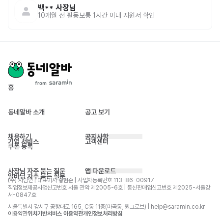
백**
사장님
10개월 전
활동
보통 1시간 이내 지원서 확인
홈
동네알바 소개
공고 보기
채용하기
공지사항
기업 서비스
고객센터
쿠폰 등록
사장님 자주 묻는 질문
앱 다운로드
알바님 자주 묻는 질문
(주) 사람인 | 대표이사 황현순 | 사업자등록번호 113-86-00917 
직업정보제공사업신고번호 서울 관악 제2005-6호 | 통신판매업신고번호 제2025-서울강
서-0847호
서울특별시 강서구 공항대로 165, C동 11층(마곡동, 원그로브) | help@saramin.co.kr
이용약관
위치기반서비스 이용약관
개인정보처리방침