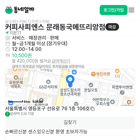
로그인/가입
음식점>카페,디저트>카페
커피사피엔스 문래동국메뜨리앙점
마감
지원
11
서비스
 · 
매장관리 · 판매
월~금
1개월 이상 (장기우대)
12:00~14:00
10,500원
월 420,000원 벌어요
급여계산기
급여가 최저임금 미달이어도 최저임금을 보장받아요
50m
서울특별시 영등포구 선유로 76 1층 106호
문래역
도보 11분
2
길찾기
손빠르신분 센스있으신분 환영 초보자가능