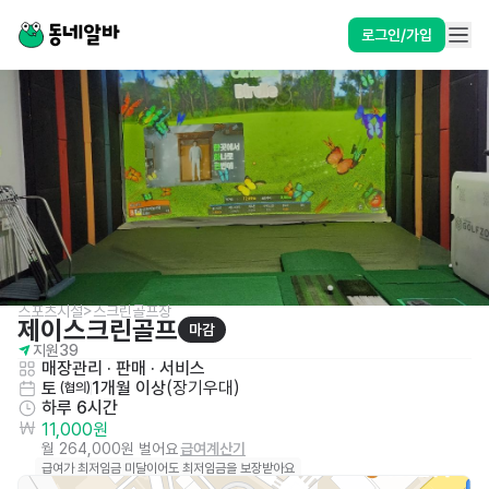
로그인/가입
스포츠시설>스크린골프장
제이스크린골프
마감
지원
39
매장관리 · 판매
 · 
서비스
토
1개월 이상
(
장기우대
)
 (협의)
하루 6시간
11,000원
월 264,000원 벌어요
급여계산기
급여가 최저임금 미달이어도 최저임금을 보장받아요