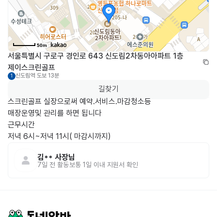
50m
서울특별시 구로구 경인로 643 신도림2차동아아파트 1층 
제이스크린골프
신도림역
도보 13분
1
길찾기
스크린골프 실장으로써 예약.서비스.마감청소등

매장운영및 관리를 하면 됩니다

근무시간

저녁 6시~저녁 11시( 마감시까지)
김**
사장님
7일 전
활동
보통 1일 이내 지원서 확인