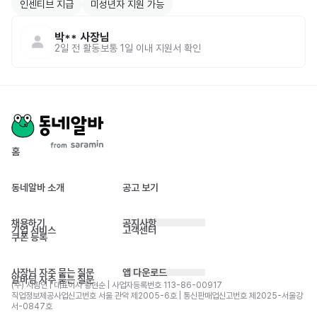
인센티브 지급
미성년자 지원 가능
박**
사장님
2일 전
활동
보통 1일 이내 지원서 확인
홈
동네알바 소개
공고 보기
채용하기
공지사항
기업 서비스
고객센터
쿠폰 등록
사장님 자주 묻는 질문
앱 다운로드
알바님 자주 묻는 질문
(주) 사람인 | 대표이사 황현순 | 사업자등록번호 113-86-00917 
직업정보제공사업신고번호 서울 관악 제2005-6호 | 통신판매업신고번호 제2025-서울강
서-0847호