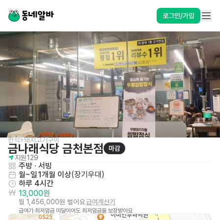
로그인/가입
한식>돼지고기구이
금나래식당 금천본점
마감
지원
129
주방
 · 
서빙
월~일
1개월 이상
(
장기우대
)
하루 4시간
13,000원
월 1,456,000원 벌어요
급여계산기
급여가 최저임금 미달이어도 최저임금을 보장받아요