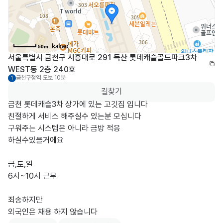
50m
서울특별시 금천구 시흥대로 291 독산 롯데캐슬골드파크3차 
WEST동 2층 240호
금천구청역
도보 10분
1
길찾기
금천 롯데캐슬3차 상가에 있는 고깃집 입니다

친절하게 서비스 해주실수 있는분 모십니다

구워주는 시스템은 아니라 금방 적응 

하실수있을거에요

금,토,일

6시~10시 근무

죄송하지만

외국인은 채용 하지 않습니다