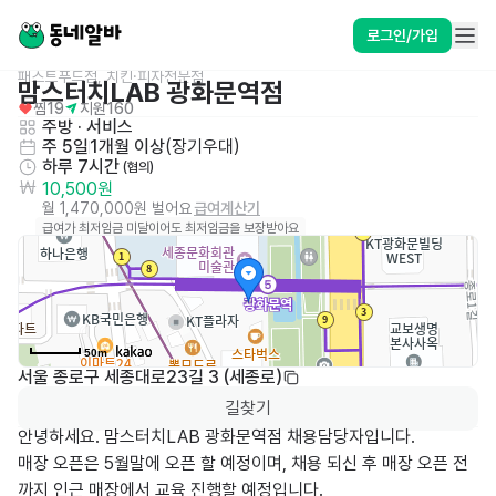
로그인/가입
패스트푸드점, 치킨·피자전문점
맘스터치LAB 광화문역점
찜
19
지원
160
주방
 · 
서비스
주 5일
1개월 이상
(
장기우대
)
하루 7시간
 (협의)
10,500원
월 1,470,000원 벌어요
급여계산기
급여가 최저임금 미달이어도 최저임금을 보장받아요
50m
서울 종로구 세종대로23길 3 (세종로)
길찾기
안녕하세요. 맘스터치LAB 광화문역점 채용담당자입니다.

매장 오픈은 5월말에 오픈 할 예정이며, 채용 되신 후 매장 오픈 전
까지 인근 매장에서 교육 진행할 예정입니다.
