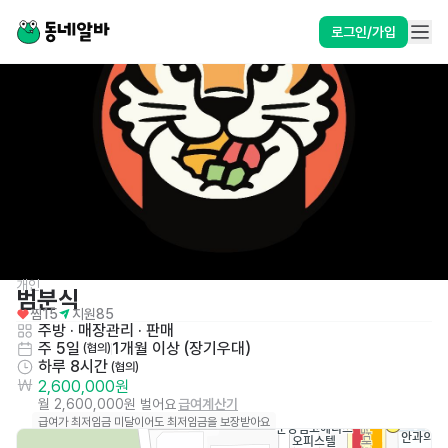
로그인/가입
개인
범분식
찜
15
지원
85
주방
 · 
매장관리 · 판매
주 5일
1개월 이상 (장기우대)
 (협의)
하루 8시간
 (협의)
2,600,000원
월 2,600,000원 벌어요
급여계산기
급여가 최저임금 미달이어도 최저임금을 보장받아요