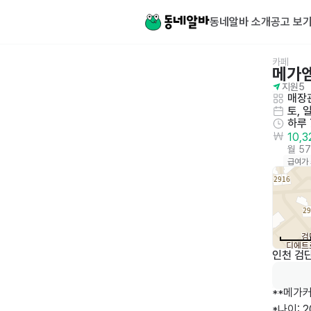
동네알바 소개
공고 보
카페
메가
지원
5
매장관
토, 
하루
10,
월 5
급여가
인천 검단
**메가커
*나이: 