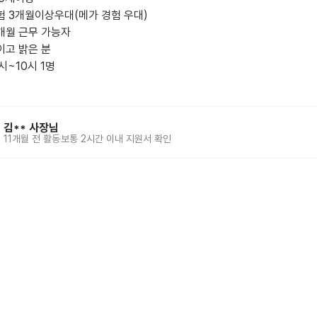
 3개월이상우대(메가 경험 우대)

개월 근무 가능자 

고 밝은 분 

시~10시 1명

김**
사장님
11개월 전
활동
보통 2시간 이내 지원서 확인