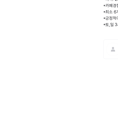
*카페경험
*최소 6
*긍정적이
*토,일 3