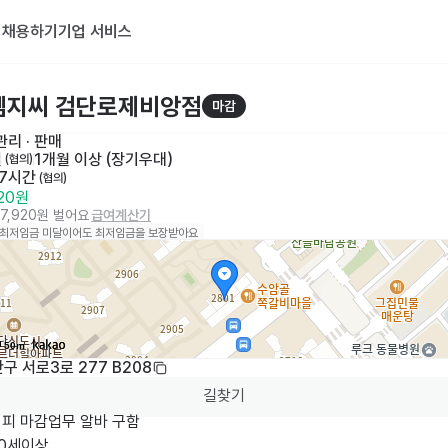
기
채용하기
기업 서비스
엠지씨 검단로제비앙점
마감
리 · 판매
일
1개월 이상 (장기우대)
 (협의)
 7시간
 (협의)
320원
77,920원 벌어요
급여계산기
 최저임금 미달이어도 최저임금을 보장받아요
50m
구 서로3로 277 B208
길찾기
피 마감업무 알바 구함

20세이상
