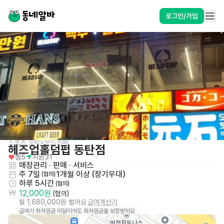
로그인/가입
스포츠,오락>보드카페
헤즈업홀덤펍 동탄점
찜
5
지원
31
매장관리 · 판매
 · 
서비스
주 7일
1개월 이상 (장기우대)
 (협의)
하루 5시간
 (협의)
12,000원
 (협의)
월 1,680,000원 벌어요
급여계산기
급여가 최저임금 미달이어도 최저임금을 보장받아요