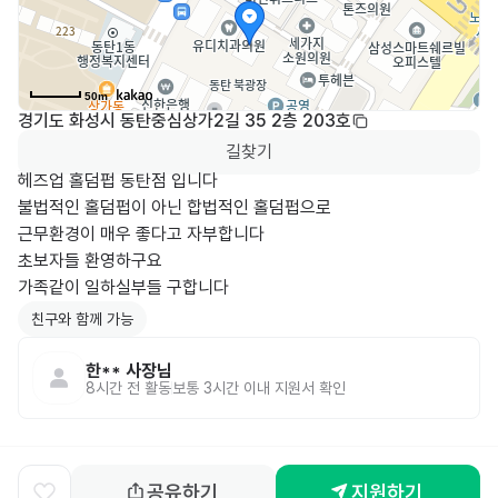
50m
경기도 화성시 동탄중심상가2길 35 2층 203호
길찾기
헤즈업 홀덤펍 동탄점 입니다

불법적인 홀덤펍이 아닌 합법적인 홀덤펍으로

근무환경이 매우 좋다고 자부합니다

초보자들 환영하구요

가족같이 일하실부들 구합니다
친구와 함께 가능
한**
사장님
8시간 전
활동
보통 3시간 이내 지원서 확인
공유하기
지원하기