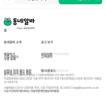
홈
동네알바 소개
공고 보기
채용하기
공지사항
기업 서비스
고객센터
쿠폰 등록
사장님 자주 묻는 질문
앱 다운로드
알바님 자주 묻는 질문
(주) 사람인 | 대표이사 황현순 | 사업자등록번호 113-86-00917 
직업정보제공사업신고번호 서울 관악 제2005-6호 | 통신판매업신고번호 제2025-서울강
서-0847호
서울특별시 강서구 공항대로 165, C동 11층(마곡동, 원그로브) | help@saramin.co.kr
이용약관
위치기반서비스 이용약관
개인정보처리방침