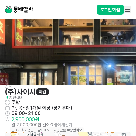
로그인/가입
중식
(주)차이치
마감
지원
60
주방
화, 목~일
1개월 이상 (장기우대)
09:00~21:00
2,900,000원
월 2,900,000원 벌어요
급여계산기
급여가 최저임금 미달이어도 최저임금을 보장받아요