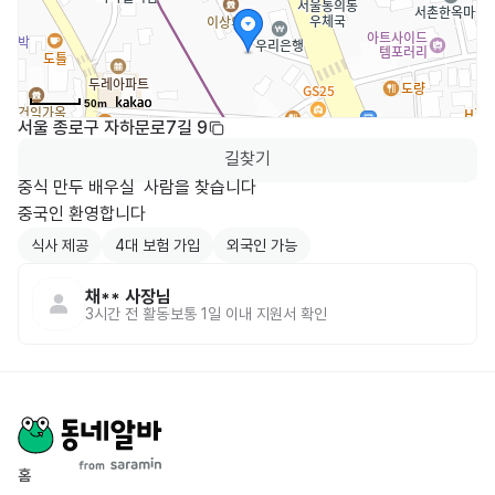
50m
서울 종로구 자하문로7길 9
길찾기
중식 만두 배우실  사람을 찾습니다

식사 제공
4대 보험 가입
외국인 가능
채**
사장님
3시간 전
활동
보통 1일 이내 지원서 확인
홈