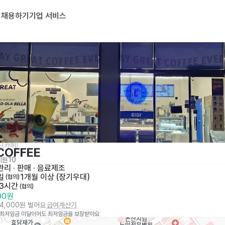
기
채용하기
기업 서비스
(카페)
COFFEE
지원
10
리 · 판매
 · 
음료제조 
일
1개월 이상 (장기우대)
 (협의)
 3시간
 (협의)
000원
24,000원 벌어요
급여계산기
 최저임금 미달이어도 최저임금을 보장받아요