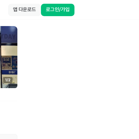
앱 다운로드
로그인/가입
1
/
2