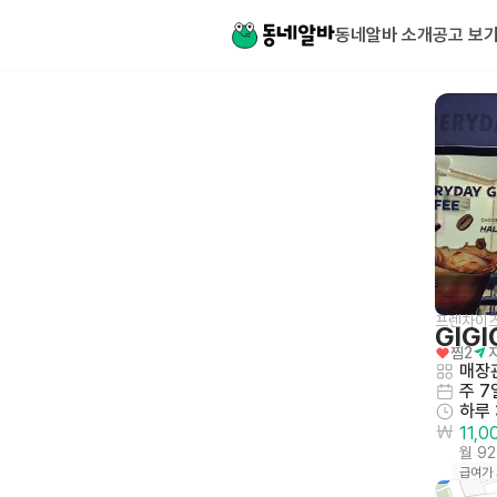
동네알바 소개
공고 보
프렌차이즈
GIGI
찜
2
매장관
주 7
하루
11,
월 9
급여가