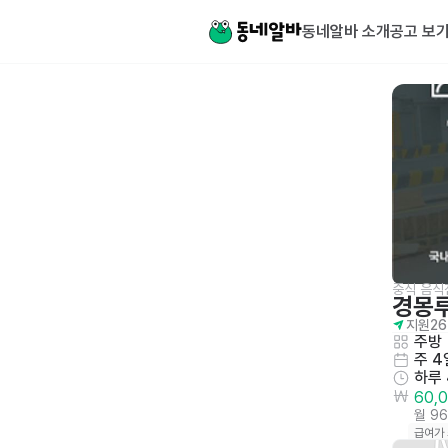
동네알바 소개
공고 보
중식 음식
경몽
지원
26
주방
주 4
하루
60,
월 9
급여가