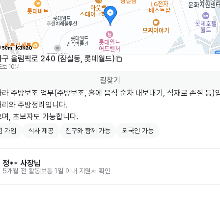
50m
구 올림픽로 240 (잠실동, 롯데월드)
도보 10분
길찾기
라 주방보조 업무(주방보조, 홀에 음식 순차 내보내기, 식재로 손질 등)입
처리와 주방정리입니다.

으며, 초보자도 가능합니다.
험 가입
식사 제공
친구와 함께 가능
외국인 가능
정**
사장님
5개월 전
활동
보통 1일 이내 지원서 확인