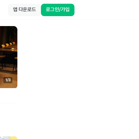
앱 다운로드
로그인/가입
1
/
3