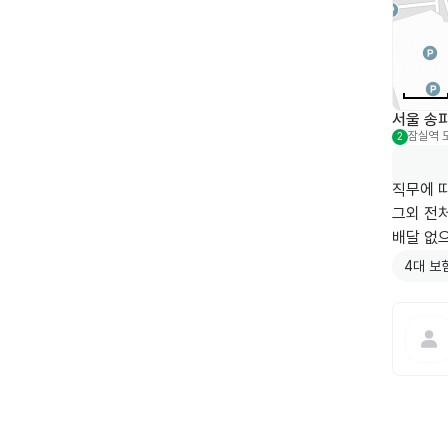
서울 송파
잠실역
2
직무에 따
그외 전
배달 없
4대 보