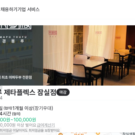
기
채용하기
기업 서비스
점
루 제타플렉스 잠실점
마감
4
일
1개월 이상
(
장기우대
)
 (협의)
 4시간
 (협의)
000원
~
100,000원
60,000원 이상 벌어요
급여계산기
 최저임금 미달이어도 최저임금을 보장받아요