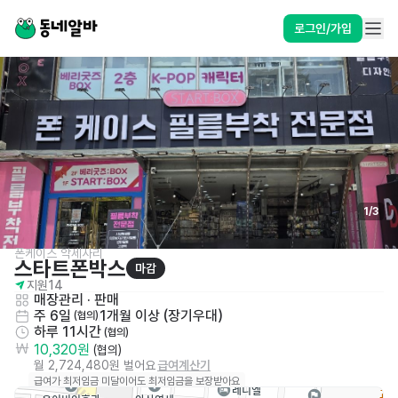
로그인/가입
1
/
3
폰케이스 악세사리
스타트폰박스
마감
지원
14
매장관리 · 판매
주 6일
1개월 이상 (장기우대)
 (협의)
하루 11시간
 (협의)
10,320원
 (협의)
월 2,724,480원 벌어요
급여계산기
급여가 최저임금 미달이어도 최저임금을 보장받아요