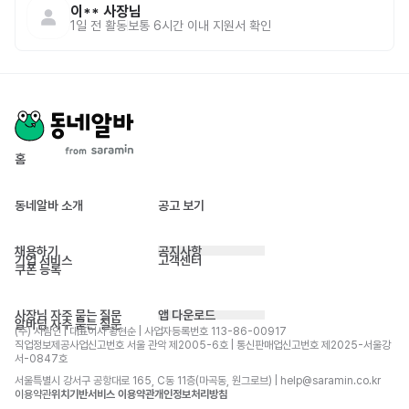
이**
사장님
1일 전
활동
보통 6시간 이내 지원서 확인
홈
동네알바 소개
공고 보기
채용하기
공지사항
기업 서비스
고객센터
쿠폰 등록
사장님 자주 묻는 질문
앱 다운로드
알바님 자주 묻는 질문
(주) 사람인 | 대표이사 황현순 | 사업자등록번호 113-86-00917 
직업정보제공사업신고번호 서울 관악 제2005-6호 | 통신판매업신고번호 제2025-서울강
서-0847호
서울특별시 강서구 공항대로 165, C동 11층(마곡동, 원그로브) | help@saramin.co.kr
이용약관
위치기반서비스 이용약관
개인정보처리방침