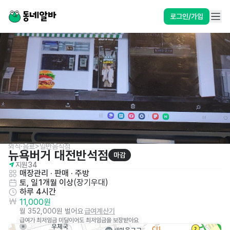
로그인/가입
외식·음료>일반음식점
뉴욕버거 대전반석점
마감
지원
34
매장관리 · 판매
 · 
주방
토, 일
1개월 이상
(
장기우대
)
하루 4시간
11,000원
월 352,000원 벌어요
급여계산기
급여가 최저임금 미달이어도 최저임금을 보장받아요